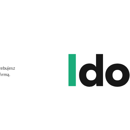
zebujesz
firmą.