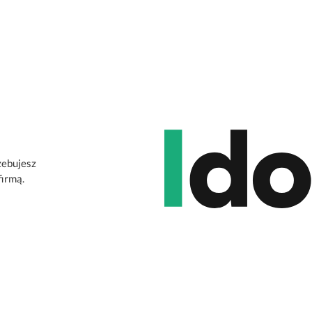
zebujesz
firmą.