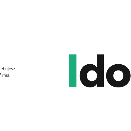
zebujesz
firmą.