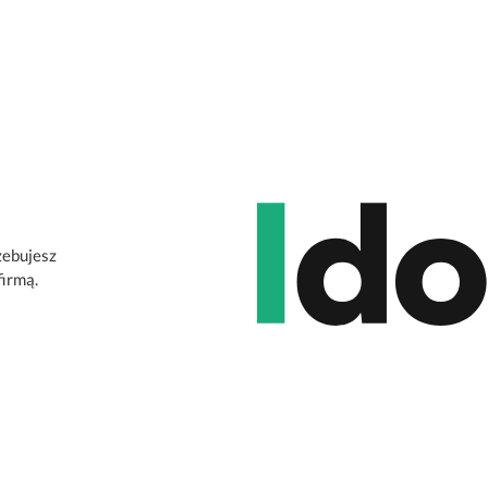
zebujesz
firmą.