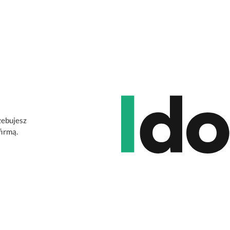
zebujesz
firmą.