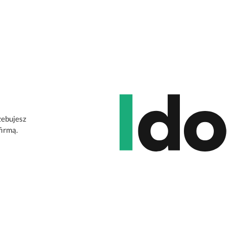
zebujesz
firmą.