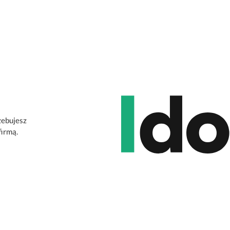
zebujesz
firmą.