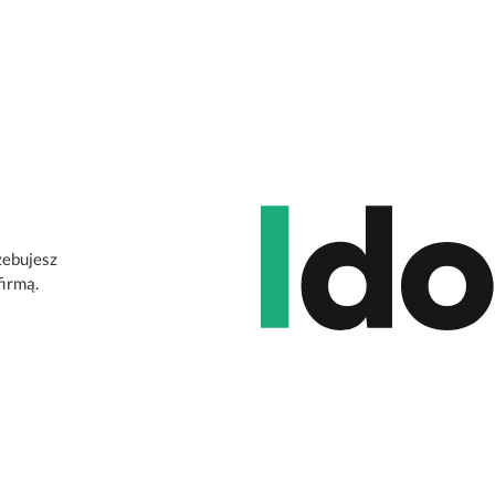
zebujesz
firmą.