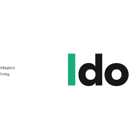
zebujesz
firmą.