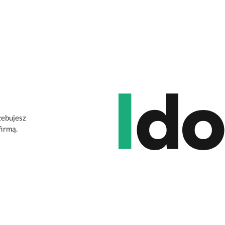
zebujesz
firmą.