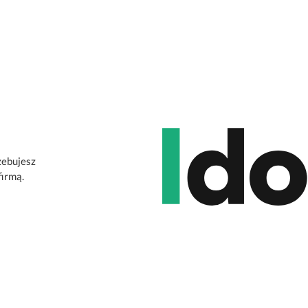
zebujesz
firmą.