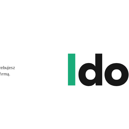
zebujesz
firmą.