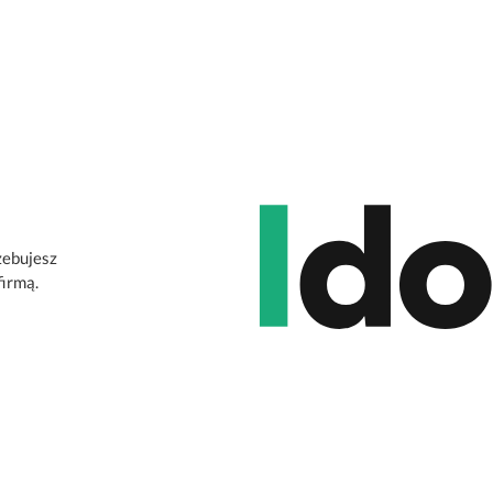
zebujesz
firmą.