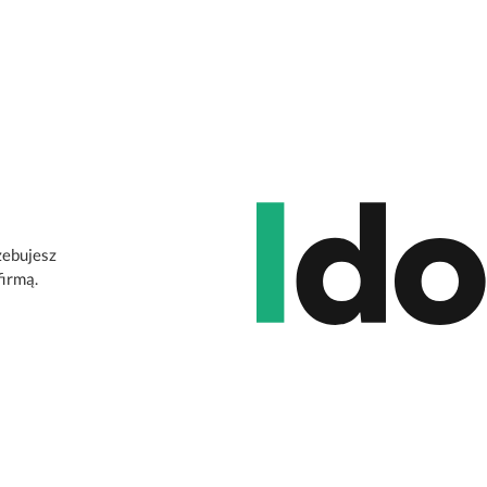
zebujesz
firmą.