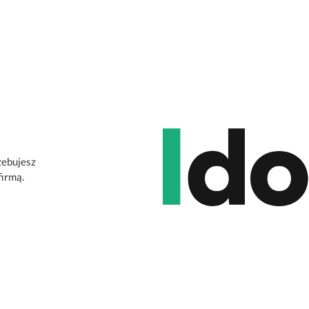
zebujesz
firmą.